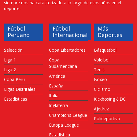
siempre nos ha caracterizado a lo largo de esos años en el
deporte.
Fútbol
Fútbol
Más
Peruano
Internacional
Deportes
Selección
Copa Libertadores
Básquetbol
Liga 1
Copa
Voleibol
Sudamericana
Liga 2
Tenis
América
Copa Perú
Boxeo
España
Ligas Distritales
Ciclismo
Italia
Estadísticas
Kickboxing &DC
Inglaterra
Ajedrez
Champions League
Polideportivo
Europa League
Estadística