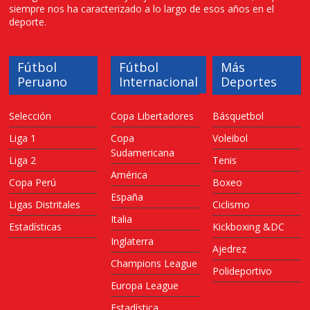
siempre nos ha caracterizado a lo largo de esos años en el
deporte.
Fútbol
Fútbol
Más
Peruano
Internacional
Deportes
Selección
Copa Libertadores
Básquetbol
Liga 1
Copa
Voleibol
Sudamericana
Liga 2
Tenis
América
Copa Perú
Boxeo
España
Ligas Distritales
Ciclismo
Italia
Estadísticas
Kickboxing &DC
Inglaterra
Ajedrez
Champions League
Polideportivo
Europa League
Estadística