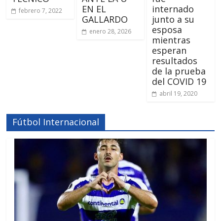
EN EL
internado
febrero 7, 2022
GALLARDO
junto a su
esposa
enero 28, 2026
mientras
esperan
resultados
de la prueba
del COVID 19
abril 19, 2020
Fútbol Internacional