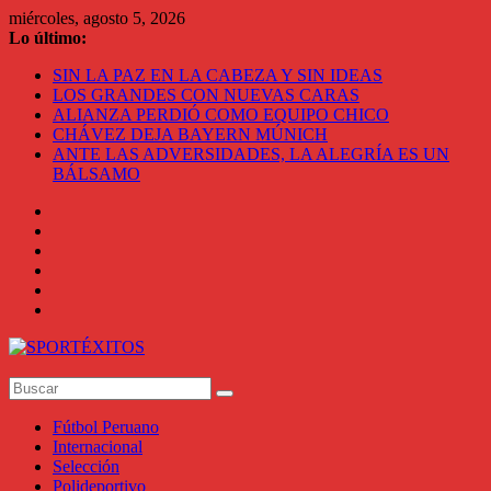
Saltar
miércoles, agosto 5, 2026
al
Lo último:
contenido
SIN LA PAZ EN LA CABEZA Y SIN IDEAS
LOS GRANDES CON NUEVAS CARAS
ALIANZA PERDIÓ COMO EQUIPO CHICO
CHÁVEZ DEJA BAYERN MÚNICH
ANTE LAS ADVERSIDADES, LA ALEGRÍA ES UN
BÁLSAMO
SPORTÉXITOS
Fútbol Peruano
Sportéxitos
Internacional
Selección
Polideportivo