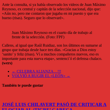
Ante la consulta, si ya había observado los videos de Juan Máximo
Reynoso, ex central y capitán de la selección nacional, dijo que:
«Aún no, pero me contaron que jugaba en mi puesto y que era
bueno (risas). Seguro que lo observaré».
Juan Máximo Reynoso en el cuarto día de trabajo al
frente de la selección. (Foto: FPF)
Callens, al igual que Raúl Ruidiaz, son los últimos en sumarse al
grupo que trabaja desde hace tres días. «Gracias a Dios estoy
‘sanito’ y feliz (risas). Ví a muchos compañeros nuevos, eso es
importante para esta nueva etapa», sentenci´ó el defensa chalaco.
(wers)
←
CELEBRA ALIANZA…!!!
VOLVIÓ A RUGIR EL «LEÓN»
→
También te puede gustar
JOSÉ LUIS CHILAVERT PASÓ DE CRITICAR A
ELOGIAR AL ‘TIGRE’ GARECA