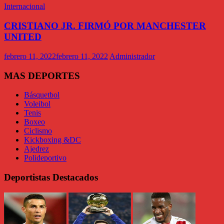
Internacional
CRISTIANO JR. FIRMÓ POR MANCHESTER
UNITED
febrero 11, 2022
febrero 11, 2022
Administrador
MAS DEPORTES
Básquetbol
Voleibol
Tenis
Boxeo
Ciclismo
Kickboxing &DC
Ajedrez
Polideportivo
Deportistas Destacados