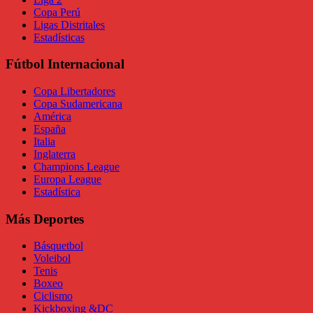
Copa Perú
Ligas Distritales
Estadísticas
Fútbol Internacional
Copa Libertadores
Copa Sudamericana
América
España
Italia
Inglaterra
Champions League
Europa League
Estadística
Más Deportes
Básquetbol
Voleibol
Tenis
Boxeo
Ciclismo
Kickboxing &DC